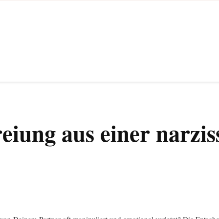
e Ninse
eiung aus einer narzis
t von Deinem Partner oft manipuliert und emotional verletzt? Die Entsc