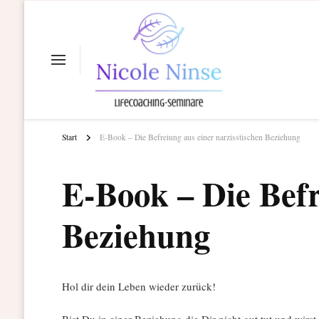
Lifecoaching
Nicol
Start
E-Book – Die Befreiung aus einer narzisstischen Beziehung
E-Book – Die Befr
Beziehung
Hol dir dein Leben wieder zurück!
Bist Du in einer Beziehung die Dir nicht gut tut und wirs